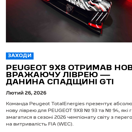
ЗАХОДИ
PEUGEOT 9X8 ОТРИМАВ НО
ВРАЖАЮЧУ ЛІВРЕЮ —
ДАНИНА СПАДЩИНІ GTI
Лютий 26, 2026
Команда Peugeot TotalEnergies презентує абсол
нову ліврею для PEUGEOT 9X8 № 93 та № 94, які г
змагатися в сезоні 2026 чемпіонату світу з перего
на витривалість FIA (WEC).