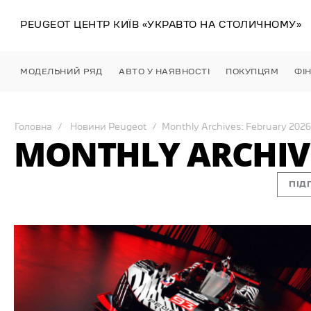
PEUGEOT ЦЕНТР
КИЇВ
«УКРАВТО НА СТОЛИЧНОМУ»
МОДЕЛЬНИЙ РЯД
АВТО У НАЯВНОСТІ
ПОКУПЦЯМ
ФІ
Головна
Новини Peugeot
Monthly Archives: February 2026
MONTHLY ARCHIVE
ПІД