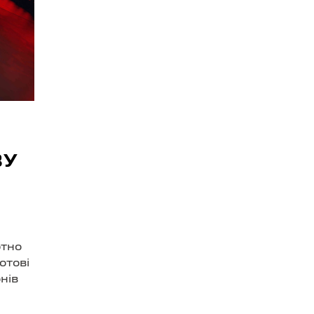
ВУ
ютно
отові
нів