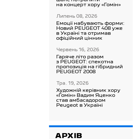
шанс потрапити
на концерт хору «Гомін»
Липень 08, 2026
Емоції набувають форми:
Новий PEUGEOT 408 уже
в Україні та отримав
офіційний цінник
Червень 16, 2026
Гаряче літо разом
з PEUGEOT: спекотна
пропозиція на гібридний
PEUGEOT 2008
Тра. 19, 2026
Художній керівник хору
«Гомін» Вадим Яценко
став амбасадором
Peugeot в Україні
АРХІВ