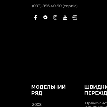
(093) 896-40-90 (сервіс)
facebook
facebook-
instagram
youtube
business
messenger
МОДЕЛЬНИЙ
ШВИДК
РЯД
ПЕРЕХІ
Прайс-лис
2008
характери