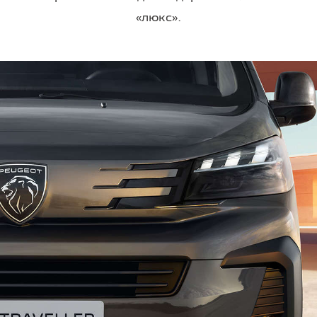
«люкс».