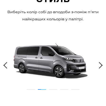
СТИЛЬ
Виберіть колір собі до вподоби з-поміж пʼяти
найкращих кольорів у палітрі.
‹
›