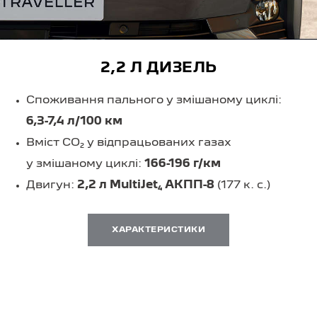
2,2 Л ДИЗЕЛЬ
Споживання пального у змішаному циклі:
6,3-7,4 л/100 км
Вміст CO₂ у відпрацьованих газах
у змішаному циклі:
166-196 г/км
Двигун:
2,2 л MultiJet₄ АКПП-8
(177 к. с.)
ХАРАКТЕРИСТИКИ