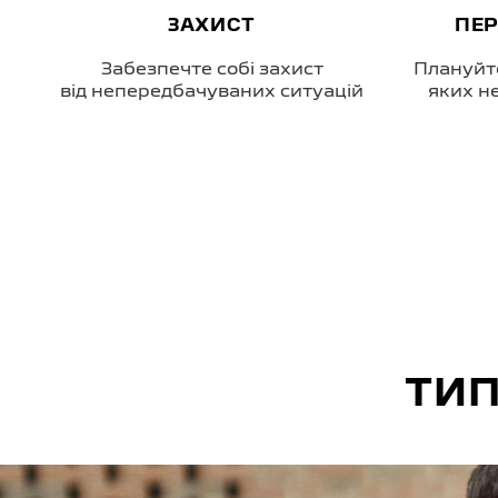
ПЕРЕДБАЧУВАНІСТЬ
Плануйте свої витрати без будь-
Обирайте
й
яких неочікуваних відкриттів
відпо
ТИП