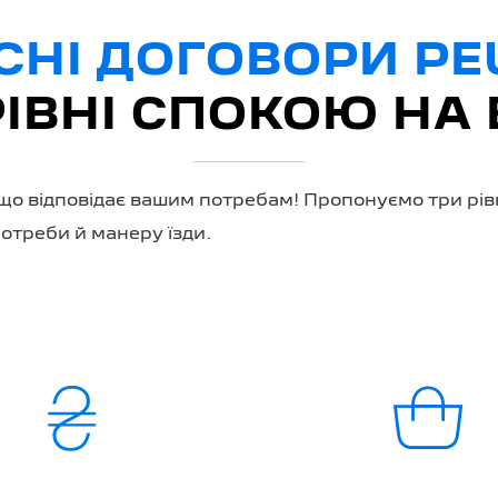
СНІ ДОГОВОРИ P
РІВНІ СПОКОЮ НА 
що відповідає вашим потребам! Пропонуємо три рівн
потреби й манеру їзди.