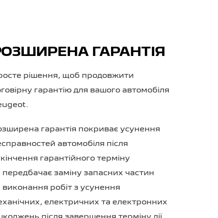
РОЗШИРЕНА ГАРАНТІЯ
росте рішення, щоб продовжити
оговірну гарантію для вашого автомобіля
eugeot.
озширена гарантія покриває усунення
есправностей автомобіля після
акінчення гарантійного терміну
а передбачає заміну запасних частин
а виконання робіт з усунення
еханічних, електричних та електронних
шкоджень після завершення терміну дії