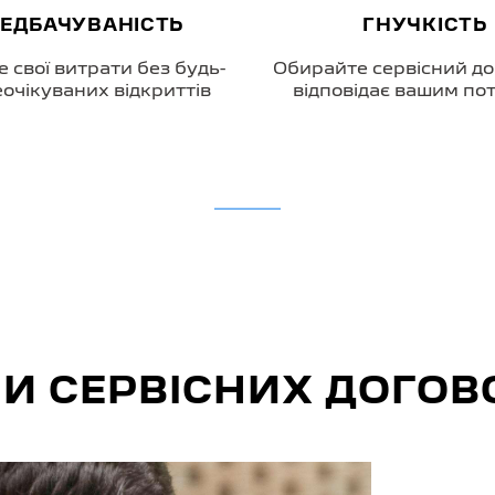
ГНУЧКІСТЬ
ДОСВІД
 сервісний договір, що
Довіртеся кваліфік
відає вашим потребам
фахівцям у дилерські
Peugeot
И СЕРВІСНИХ ДОГОВ