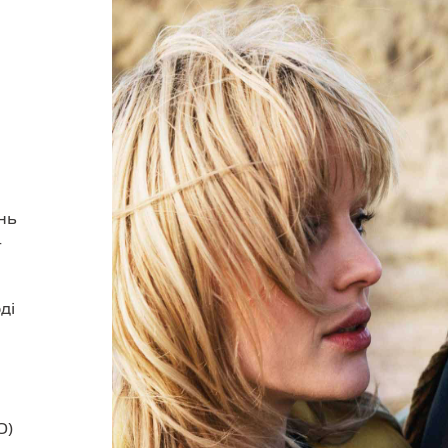
нь
ї
ді
О)