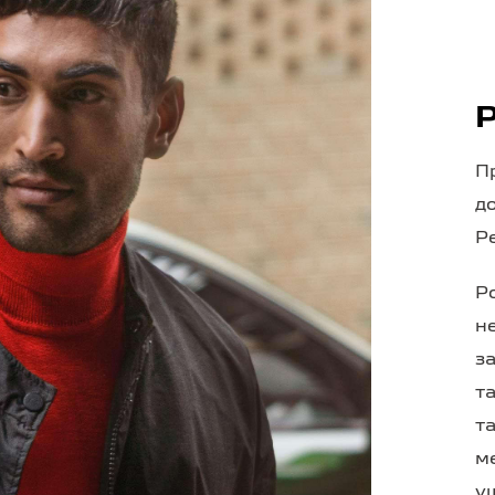
П
д
P
Р
н
з
т
т
м
у