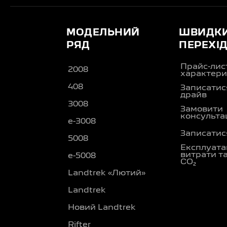
МОДЕЛЬНИЙ
ШВИДК
РЯД
ПЕРЕХІ
Прайс-лис
2008
характери
408
Записатися
драйв
3008
Замовити
консульта
e-3008
Записатися
5008
Експлуата
витрати т
e-5008
CO₂
Landtrek «Лютий»
Landtrek
Новий Landtrek
Rifter