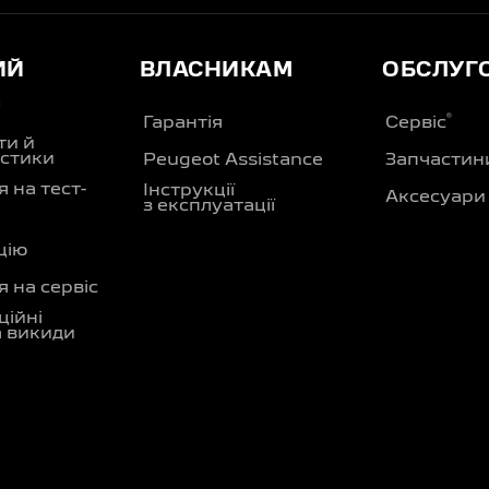
ИЙ
ВЛАСНИКАМ
ОБСЛУГ
Д
®
Гарантія
Сервіс
ти й
стики
Peugeot Assistance
Запчастин
 на тест-
Інструкції
Аксесуари
з експлуатації
цію
 на сервіс
ційні
а викиди