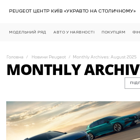
PEUGEOT ЦЕНТР
КИЇВ
«УКРАВТО НА СТОЛИЧНОМУ»
МОДЕЛЬНИЙ РЯД
АВТО У НАЯВНОСТІ
ПОКУПЦЯМ
ФІ
Головна
Новини Peugeot
Monthly Archives: August 2025
MONTHLY ARCHIVE
ПІД