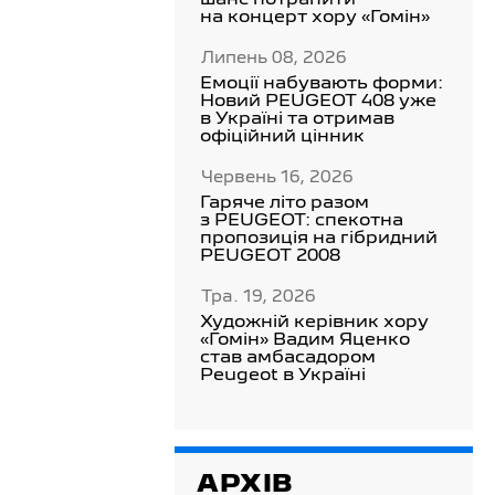
шанс потрапити
на концерт хору «Гомін»
Липень 08, 2026
Емоції набувають форми:
Новий PEUGEOT 408 уже
в Україні та отримав
офіційний цінник
Червень 16, 2026
Гаряче літо разом
з PEUGEOT: спекотна
пропозиція на гібридний
PEUGEOT 2008
Тра. 19, 2026
Художній керівник хору
«Гомін» Вадим Яценко
став амбасадором
Peugeot в Україні
АРХІВ