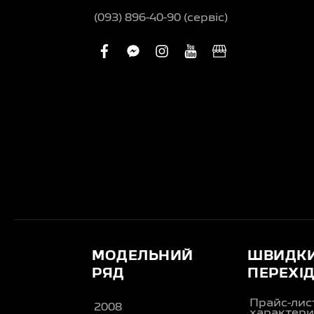
(093) 896-40-90 (сервіс)
facebook
facebook-
instagram
youtube
business
messenger
МОДЕЛЬНИЙ
ШВИДК
РЯД
ПЕРЕХІ
Прайс-лис
2008
характери