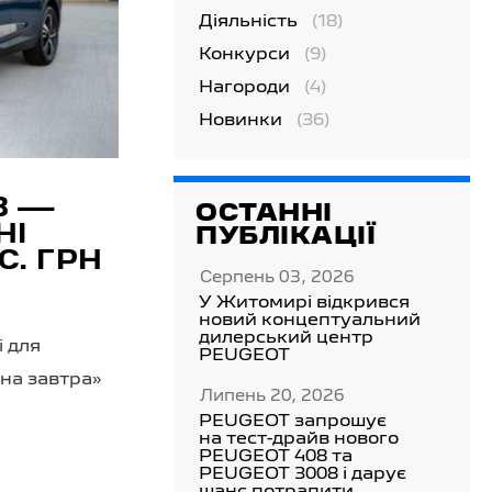
Діяльність
(18)
Конкурси
(9)
Нагороди
(4)
Новинки
(36)
8 —
ОСТАННІ
НІ
ПУБЛІКАЦІЇ
С. ГРН
Серпень 03, 2026
У Житомирі відкрився
новий концептуальний
дилерський центр
і для
PEUGEOT
на завтра»
Липень 20, 2026
PEUGEOT запрошує
на тест-драйв нового
PEUGEOT 408 та
PEUGEOT 3008 і дарує