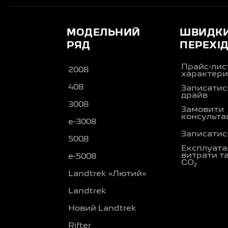
МОДЕЛЬНИЙ
ШВИДК
РЯД
ПЕРЕХІ
Прайс-лис
2008
характери
408
Записатися
драйв
3008
Замовити
консульта
e-3008
Записатися
5008
Експлуата
витрати т
e-5008
CO₂
Landtrek «Лютий»
Landtrek
Новий Landtrek
Rifter