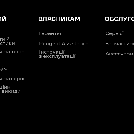
ИЙ
ВЛАСНИКАМ
ОБСЛУГ
Д
®
Гарантія
Сервіс
ти й
стики
Peugeot Assistance
Запчастин
 на тест-
Інструкції
Аксесуари
з експлуатації
цію
 на сервіс
ційні
а викиди