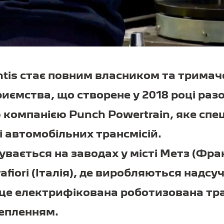
ntis стає повним власником та тримач
риємства, що створене у 2018 році раз
 компанією Punch Powertrain, яке спец
 автомобільних трансмісій.
увається на заводах у місті Метз (Фран
rafiori (Італія), де виробляються надсу
 це електрифікована роботизована тра
чепленням.