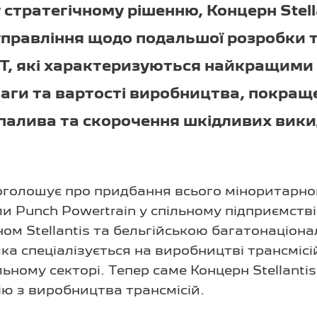
стратегічному рішенню, Концерн Stell
 управління щодо подальшої розробки 
T, які характеризуються найкращими 
аги та вартості виробництва, покращ
 палива та скорочення шкідливих вики
 оголошує про придбання всього міноритарног
и Punch Powertrain у спільному підприємств
ном Stellantis та бельгійською багатонаціо
яка спеціалізується на виробництві трансмісі
ьному секторі. Тепер саме Концерн Stellanti
ю з виробництва трансмісій.