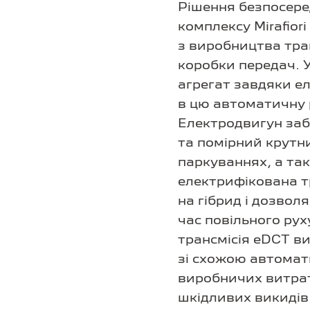
Рішення безпосеред
комплексу Mirafiori
з виробництва тра
коробки передач. 
агрегат завдяки е
в цю автоматичну 
Електродвигун заб
та помірний крутни
паркуваннях, а та
електрифікована т
на гібрид і дозво
час повільного рух
трансмісія eDCT в
зі схожою автомат
виробничих витрат
шкідливих викидів