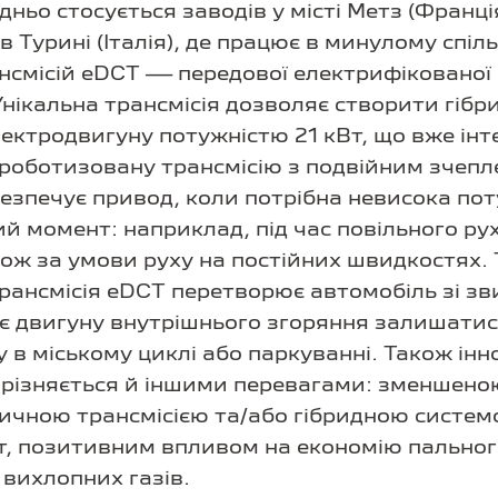
ньо стосується заводів у місті Метз (Франці
 в Турині (Італія), де працює в минулому спі
нсмісій eDCT — передової електрифікованої
Унікальна трансмісія дозволяє створити гіб
лектродвигуну потужністю 21 кВт, що вже ін
роботизовану трансмісію з подвійним зчепл
езпечує привод, коли потрібна невисока пот
й момент: наприклад, під час повільного рух
кож за умови руху на постійних швидкостях.
рансмісія eDCT перетворює автомобіль зі з
ляє двигуну внутрішнього згоряння залишати
у в міському циклі або паркуванні. Також ін
ирізняється й іншими перевагами: зменшено
ичною трансмісією та/або гібридною систем
, позитивним впливом на економію пальног
 вихлопних газів.