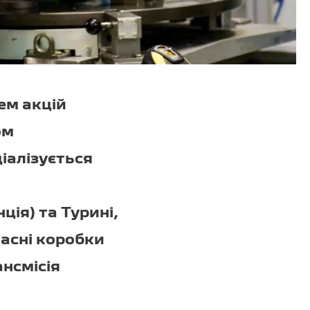
ем акцій
ом
іалізується
ція) та Турині,
часні коробки
нсмісія