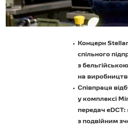
Концерн Stella
спільного підп
з бельгійською
на виробництві
Співпраця відб
у комплексі Mi
передач eDCT:
з подвійним з