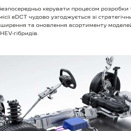
s безпосередньо керувати процесом розробки
місії eDCT чудово узгоджується зі стратегіч
ширення та оновлення асортименту моделей
HEV-гібридів.