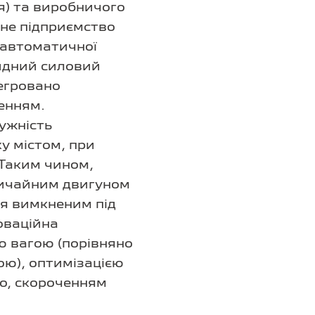
я) та виробничого
льне підприємство
 автоматичної
ридний силовий
тегровано
енням.
ужність
у містом, при
 Таким чином,
вичайним двигуном
ся вимкненим під
новаційна
ю вагою (порівняно
ою), оптимізацією
о, скороченням