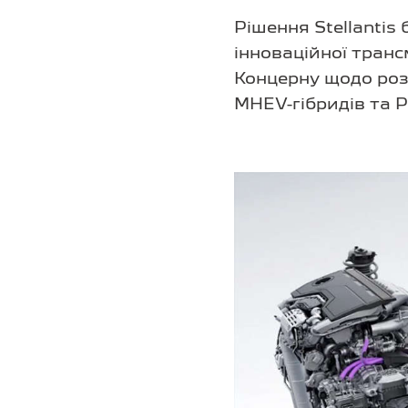
Рішення Stellanti
інноваційної транс
Концерну щодо роз
MHEV-гібридів та P