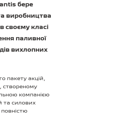
antis бере
та виробництва
в своєму класі
ення паливної
дів вихлопних
о пакету акцій,
і, створеному
нальною компанією
й та силових
s повністю