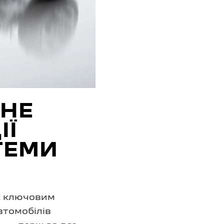
СНЕ
ІЇ
ТЕМИ
є ключовим
втомобілів