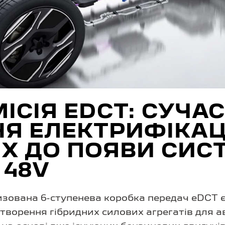
ІСІЯ EDCT: СУЧА
Я ЕЛЕКТРИФІКАЦ
Х ДО ПОЯВИ СИС
 48V
изована 6-ступенева коробка передач eDCT 
творення гібридних силових агрегатів для а