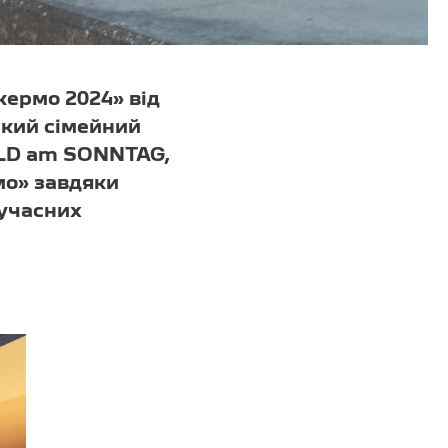
кермо 2024» від
икий сімейний
BILD am SONNTAG,
мо» завдяки
сучасних