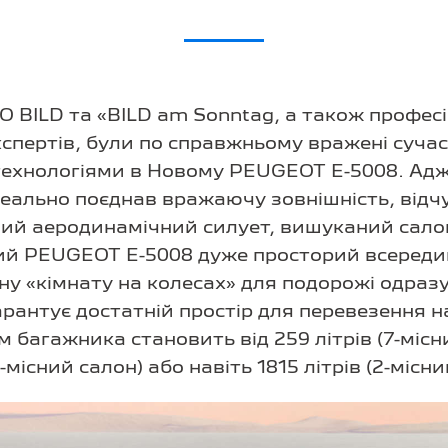
O BILD та «BILD am Sonntag, а також професі
кспертів, були по справжньому вражені суч
технологіями в Новому PEUGEOT E-5008. Ад
еально поєднав вражаючу зовнішність, відчу
ний аеродинамічний силует, вишуканий сало
ий PEUGEOT E-5008 дуже просторий всередин
у «кімнату на колесах» для подорожі одразу 
арантує достатній простір для перевезення н
 багажника становить від 259 літрів (7-місн
5-місний салон) або навіть 1815 літрів (2-місни