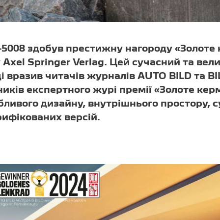
5008 здобув престижну нагороду «Золоте 
Axel Springer Verlag. Цей сучасний та вел
ді вразив читачів журналів AUTO BILD та 
иків експертного журі премії «Золоте кер
ливого дизайну, внутрішнього простору, 
рифікованих версій.