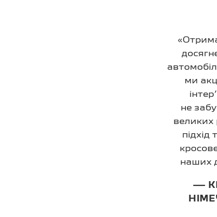
«Отрима
досягн
автомобілі
ми акц
інтер
не забу
великих 
підхід
кросове
наших д
— К
НІМЕ