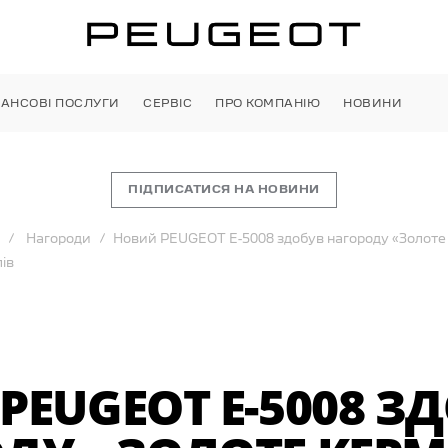
НАНСОВІ ПОСЛУГИ
СЕРВІС
ПРО КОМПАНІЮ
НОВИНИ
ПІДПИСАТИСЯ НА НОВИНИ
Нагороди
Новий PEUGEOT E-5008 здобув нагороду «Золоте к
ів
PEUGEOT E-5008 З