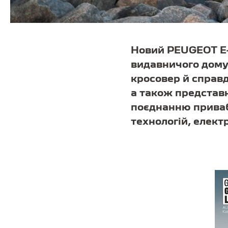
Новий PEUGEOT E-
видавничого дому 
кросовер й справ
а також представн
поєднанню приваб
технологій, елект