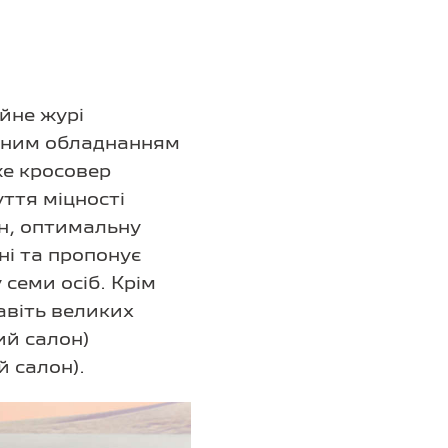
йне журі
асним обладнанням
же кросовер
ття міцності
н, оптимальну
і та пропонує
семи осіб. Крім
авіть великих
ий салон)
й салон).