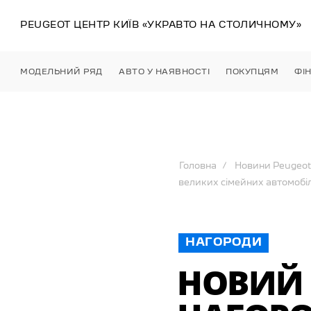
PEUGEOT ЦЕНТР
КИЇВ
«УКРАВТО НА СТОЛИЧНОМУ»
МОДЕЛЬНИЙ РЯД
АВТО У НАЯВНОСТІ
ПОКУПЦЯМ
ФІ
Головна
Новини Peugeot
великих сімейних автомобіл
НАГОРОДИ
НОВИЙ 