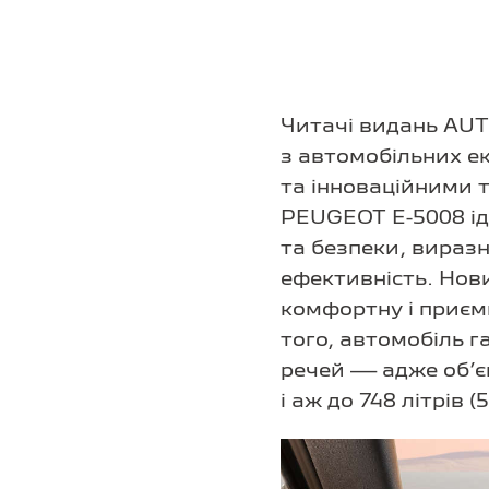
Читачі видань AUT
з автомобільних е
та інноваційними 
PEUGEOT E-5008 ід
та безпеки, вираз
ефективність. Нов
комфортну і приємн
того, автомобіль г
речей — адже об’єм
і аж до 748 літрів (