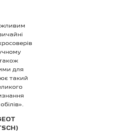
важливим
вичайні
 кросоверів
ручному
 також
вими для
лює такий
еликого
визнання
обілів».
GEOT
TSCH)