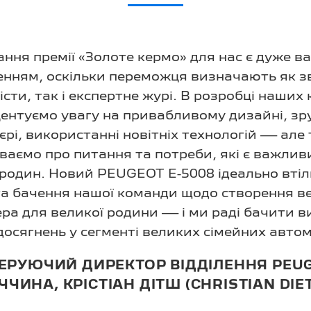
ння премії «Золоте кермо» для нас є дуже 
енням, оскільки переможця визначають як з
сти, так і експертне журі. В розробці наших
ентуємо увагу на привабливому дизайні, з
’єрі, використанні новітніх технологій — але
ваємо про питання та потреби, які є важли
родин. Новий PEUGEOT E-5008 ідеально вті
 та бачення нашої команди щодо створення в
ра для великої родини — і ми раді бачити 
осягнень у сегменті великих сімейних автом
ЕРУЮЧИЙ ДИРЕКТОР ВІДДІЛЕННЯ PEU
ЧЧИНА, КРІСТІАН ДІТШ (CHRISTIAN DIE